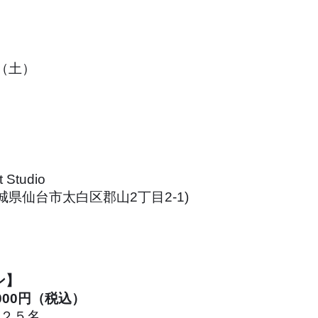
7日（土）
t Studio
 宮城県仙台市太白区郡山2丁目2-1)
ン】
000円（税込）
２５名。