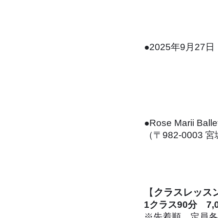
​開催日
●
2025年9月2
​会 場
●Rose Marii Balle
（〒982-0003
​受講料金
【
クラスレッス
1クラス90分 7,
※先着順。定員各