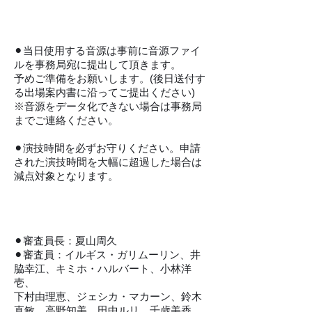
​音源について
⚫︎当日使用する音源は事前に音源ファイ
ルを事務局宛に提出して頂きます。
予めご準備をお願いします。(後日送付す
る出場案内書に沿ってご提出ください)
※音源をデータ化できない場合は事務局
までご連絡ください。
​⚫︎演技時間を必ずお守りください。申請
された演技時間を大幅に超過した場合は
減点対象となります。
​審査員
​⚫︎審査員長：夏山周久
⚫︎審査員：イルギス・ガリムーリン、井
脇幸江、キミホ・ハルバート、小林洋
壱、
下村由理恵、ジェシカ・マカーン、鈴木
直敏、高野知美、田中ルリ、千歳美香