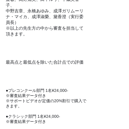
子、
中野吉章、永橋あゆみ、成澤ガリムーリ
ナ・マイカ、成澤淑榮、黛香澄（実行委
員長）
​※以上の先生方の中から審査を担当して
頂きます。
​審査方法
​最高点と最低点を除いた合計点での評価
​参加費
●プレコンクール部門 1名¥24,000-
※審査結果データ付き
※サポートビデオが定価の20%割引で購入で
きます。
●クラシック部門 1名¥24,000-
※審査結果データ付き