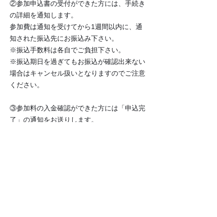
②参加申込書の受付ができた方には、手続き
の詳細を通知します。
参加費は通知を受けてから1週間以内に、通
知された振込先にお振込み下さい。
※振込手数料は各自でご負担下さい。
※振込期日を過ぎてもお振込が確認出来ない
場合はキャンセル扱いとなりますのでご注意
ください。
③参加料の入金確認ができた方には「申込完
了」の通知をお送りします。
尚、コンクールの出場案内書は所属バレエ教
室宛に4月下旬までに送付されます。
​注意点
●同じバレエ教室から複数名申込する場合
は、バレエ教室名（英語表記含む）、連
絡先を必ず統一してください。