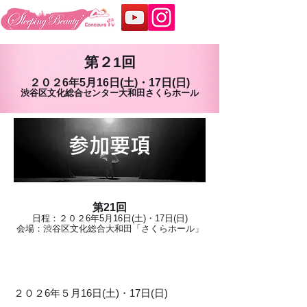
第２1回
２０２6年5月16
日(土
)・17
日(日)
渋谷区文化総合センター大和田さくらホール
​参加要項
第21回
日程：２０２6
年5月16
日
(土)・17日(日
)
​会場：渋谷区文化総合大和田「さくらホール」
​日 程
​２０２6年５月16日(土)・17日(日)