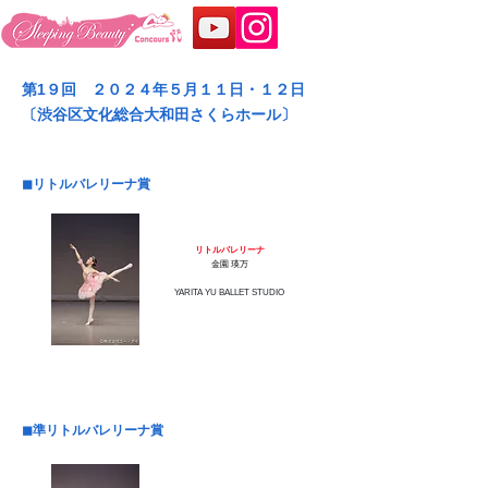
​第1９
回 ２０２４
年５月１１日・１２日
〔渋谷区文化総合大和田さくらホール
〕
◼︎リトルバレリーナ賞
リトルバレリーナ
金園 瑛万
YARITA YU BALLET STUDIO
◼︎準リトルバレリーナ賞