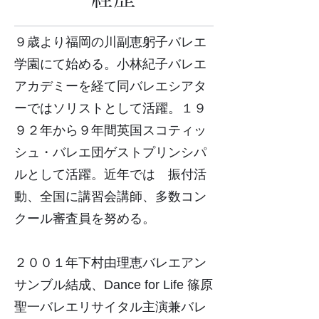
９歳より福岡の川副恵躬子バレエ
学園にて始める。小林紀子バレエ
アカデミーを経て同バレエシアタ
ーではソリストとして活躍。１９
９２年から９年間英国スコティッ
シュ・バレエ団ゲストプリンシパ
ルとして活躍。近年では 振付活
動、全国に講習会講師、多数コン
クール審査員を努める。
２００１年下村由理恵バレエアン
サンブル結成、Dance for Life 篠原
聖一バレエリサイタル主演兼バレ