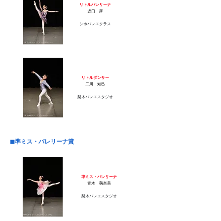
リトルバレリーナ
坂口 舞
​シホバレエクラス
リトルダンサー
二川 知己
​梨木バレエスタジオ
◼︎準ミス・バレリーナ賞
準ミス・バレリーナ
青木 萌奈美
​梨木バレエスタジオ