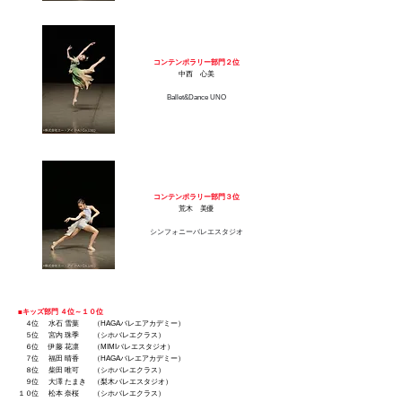
コンテンポラリー部門２位
中西 心美
Ballet&Dance UNO
コンテンポラリー部門３位
荒木 美優
​シンフォニーバレエスタジオ
■キッズ部門 ４位～１０位
４位 水石 雪葉 （HAGAバレエアカデミー）
５位 宮内 珠季 （シホバレエクラス）
６位 伊藤 花凛 （MIMIバレエスタジオ）
７位 福田 晴香 （HAGAバレエアカデミー）
８位 柴田 唯可 （シホバレエクラス）
９位 大澤 たまき （梨木バレエスタジオ）
１０位 松本 奈桜 （シホバレエクラス）