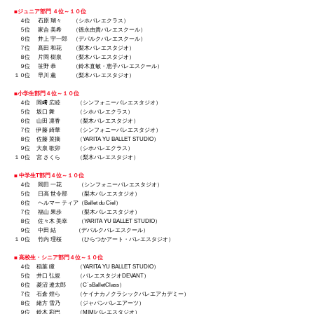
■ジュニア部門 ４位～１０位
４位 石原 瑚々 （シホバレエクラス）
５位 家合 美希 （徳永由貴バレエスクール）
６位 井上 宇一郎 （デパルクバレエスクール）
７位 髙田 和花 （梨木バレエスタジオ）
８位 片岡 樹泉 （梨木バレエスタジオ）
９位 笹野 恭 （鈴木直敏・恵子バレエスクール）
１０位 早川 薫 （梨木バレエスタジオ）
■小学生部門４位～１０位
４位 岡﨑 広睦 （シンフォニーバレエスタジオ）
５位 坂口 舞 （シホバレエクラス）
６位 山田 凛香 （梨木バレエスタジオ）
７位 伊藤 綺華 （シンフォニーバレエスタジオ）
８位 佐藤 菜摘 （YARITA YU BALLET STUDIO）
９位 大泉 歌卯 （シホバレエクラス）
１０位 宮 さくら （梨木バレエスタジオ）
■ 中学生T部門４位～１０位
４位 岡田 一花 （シンフォニーバレエスタジオ）
５位 日高 世令那 （梨木バレエスタジオ）
６位 ヘルマー ティア（Ballet du Ciel）
７位 福山 果歩 （梨木バレエスタジオ）
８位 佐々木 美幸 （YARITA YU BALLET STUDIO）
９位 中田 結 （デパルクバレエスクール）
１０位 竹内 理桜 （ひらつかアート・バレエスタジオ）
■ 高校生・シニア部門４位～１０位
４位 稲葉 瞳 （YARITA YU BALLET STUDIO）
５位 井口 弘規 （バレエスタジオDEVANT）
６位 菱沼 遼太郎 （C`sBalletClass）
７位 石倉 煌ら （ケイナカノクラシックバレエアカデミー）
８位 緒方 雪乃 （ジャパンバレエアーツ）
９位 鈴木 彩巴 （MIMIバレエスタジオ）