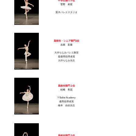
中学生部門３位
菅野 莉星
​梨木バレエスタジオ
高校生・シニア部門1位
吉留 彩葉
​大伴ちなみバレエ教室
最優秀指導者賞
​大伴ちなみ先生
高校生部門２位
松崎 和花
Y Ballet Academy
優秀指導者賞
橋本 由依先生
高校生部門３位