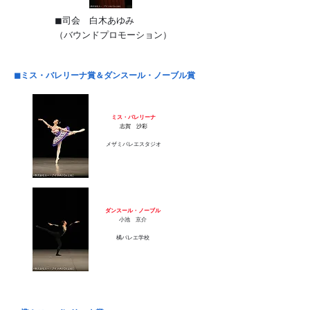
◼︎司会 白木あゆみ
​（バウンドプロモーション）
◼︎ミス・バレリーナ賞＆ダンスール・ノーブル賞
ミス・バレリーナ
志賀 沙彩
​メザミバレエスタジオ
ダンスール・ノーブル
小池 京介
​橘バレエ学校