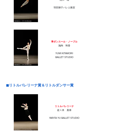
​羽田輝子バレエ教室
準ダンスール・ノーブル
池内 玲音
YUMI KITAMORI​
BALLET STUDIO
◼︎リトルバレリーナ賞＆リトルダンサー賞
リトルバレリーナ
佐々木 美幸
YARITA YU BALLET STUDIO​